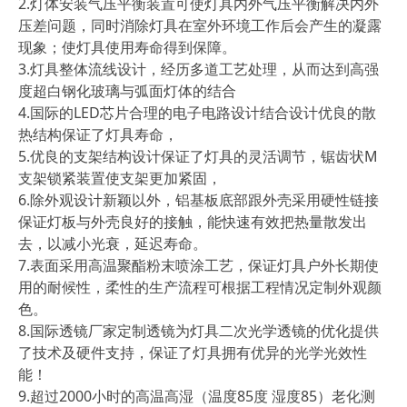
2.灯体安装气压平衡装置可使灯具内外气压平衡解决内外
压差问题，同时消除灯具在室外环境工作后会产生的凝露
现象；使灯具使用寿命得到保障。
3.灯具整体流线设计，经历多道工艺处理，从而达到高强
度超白钢化玻璃与弧面灯体的结合
4.国际的LED芯片合理的电子电路设计结合设计优良的散
热结构保证了灯具寿命，
5.优良的支架结构设计保证了灯具的灵活调节，锯齿状M
支架锁紧装置使支架更加紧固，
6.除外观设计新颖以外，铝基板底部跟外壳采用硬性链接
保证灯板与外壳良好的接触，能快速有效把热量散发出
去，以减小光衰，延迟寿命。
7.表面采用高温聚酯粉末喷涂工艺，保证灯具户外长期使
用的耐候性，柔性的生产流程可根据工程情况定制外观颜
色。
8.国际透镜厂家定制透镜为灯具二次光学透镜的优化提供
了技术及硬件支持，保证了灯具拥有优异的光学光效性
能！
9.超过2000小时的高温高湿（温度85度 湿度85）老化测